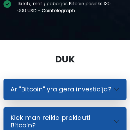
Iki kitų metų pabaigos Bitcoin pasieks 130
000 USD – Cointelegraph
DUK
Ar "Bitcoin" yra gera investicija?
Kiek man reikia prekiauti
Bitcoin?