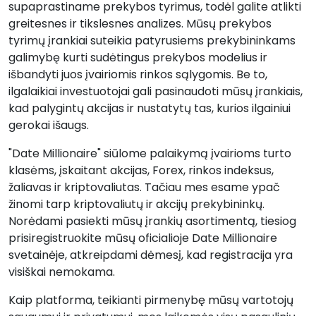
supaprastiname prekybos tyrimus, todėl galite atlikti
greitesnes ir tikslesnes analizes. Mūsų prekybos
tyrimų įrankiai suteikia patyrusiems prekybininkams
galimybę kurti sudėtingus prekybos modelius ir
išbandyti juos įvairiomis rinkos sąlygomis. Be to,
ilgalaikiai investuotojai gali pasinaudoti mūsų įrankiais,
kad palygintų akcijas ir nustatytų tas, kurios ilgainiui
gerokai išaugs.
"Date Millionaire" siūlome palaikymą įvairioms turto
klasėms, įskaitant akcijas, Forex, rinkos indeksus,
žaliavas ir kriptovaliutas. Tačiau mes esame ypač
žinomi tarp kriptovaliutų ir akcijų prekybininkų.
Norėdami pasiekti mūsų įrankių asortimentą, tiesiog
prisiregistruokite mūsų oficialioje Date Millionaire
svetainėje, atkreipdami dėmesį, kad registracija yra
visiškai nemokama.
Kaip platforma, teikianti pirmenybę mūsų vartotojų