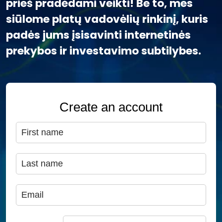
prieš pradėdami veikti! Be to, mes
siūlome platų vadovėlių rinkinį, kuris
padės jums įsisavinti internetinės
prekybos ir investavimo subtilybes.