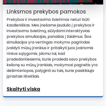
Linksmos prekybos pamokos
Prekybos ir investavimo švietimas neturi būti
kasdieniškas. Mes įnešame jaudulio į prekybos ir
investavimo švietimą, siūlydami interaktyvias
prekybos simuliacijas, panašias į žaidimus. Šios
simuliacijos yra vertingas mokymo pagrindas
įvaldyti mūsų įrankius ir pritaikyti juos įvairiomis
rinkos sąlygomis. Įdomu tai, kad
pradedantiesiems, kurie pradeda savo prekybos
kelionę su mūsų įrankiais, mokymosi pagreitis yra
dešimteriopas, palyginti su tais, kurie pasikliauja
įprastais ištekliais.
Skaityti viską