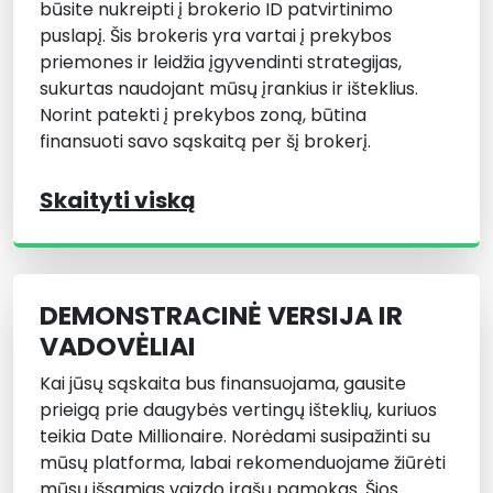
būsite nukreipti į brokerio ID patvirtinimo
puslapį. Šis brokeris yra vartai į prekybos
priemones ir leidžia įgyvendinti strategijas,
sukurtas naudojant mūsų įrankius ir išteklius.
Norint patekti į prekybos zoną, būtina
finansuoti savo sąskaitą per šį brokerį.
Skaityti viską
DEMONSTRACINĖ VERSIJA IR
VADOVĖLIAI
Kai jūsų sąskaita bus finansuojama, gausite
prieigą prie daugybės vertingų išteklių, kuriuos
teikia Date Millionaire. Norėdami susipažinti su
mūsų platforma, labai rekomenduojame žiūrėti
mūsų išsamias vaizdo įrašų pamokas. Šios