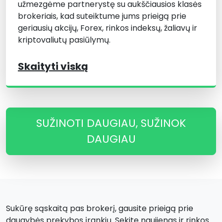
užmezgėme partnerystę su aukščiausios klasės
brokeriais, kad suteiktume jums prieigą prie
geriausių akcijų, Forex, rinkos indeksų, žaliavų ir
kriptovaliutų pasiūlymų.
Skaityti viską
SUŽINOTI DAUGIAU, SUŽINOK
DAUGIAU
Sukūrę sąskaitą pas brokerį, gausite prieigą prie
daugybės prekybos įrankių. Sekite naujienas ir rinkos