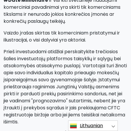
#Date Millionaire
ir visi kiti svetainėje naudojami
komerciniai pavadinimai yra skirti tik komerciniams
tikslams ir nenurodo jokios konkrečios įmonės ar
konkrečių paslaugų teikėjų.
Vaizdo įrašas skirtas tik komerciniam pristatymui ir
iliustracijai, o visi dalyviai yra aktoriai.
Prieš investuodami atidžiai perskaitykite trečiosios
šalies investuotojų platformos taisyklių ir sąlygų bei
atsakomybės atsisakymo puslapį. Vartotojai turi žinoti
apie savo individualius kapitalo prieaugio mokesčių
įsipareigojimus savo gyvenamojoje šalyje. Įstatymui
prieštarauja raginimas Jungtinių Valstijų asmenims
pirkti ir parduoti prekių pasirinkimo sandorius, net jei
jie vadinami "prognozavimo" sutartimis, nebent jie yra
įtraukti į prekybos sąrašus ir jais prekiaujama CFTC
registruotoje biržoje arba jei jiems teisiškai netaikoma
išimtis.
Lithuanian