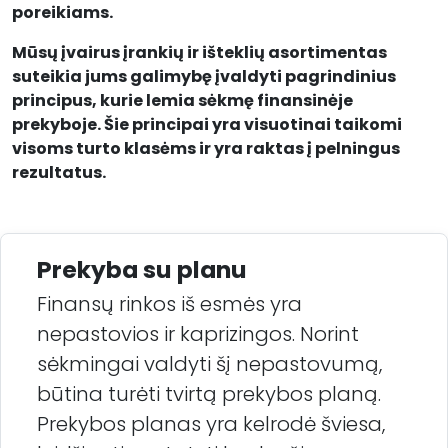
poreikiams.
Mūsų įvairus įrankių ir išteklių asortimentas
suteikia jums galimybę įvaldyti pagrindinius
principus, kurie lemia sėkmę finansinėje
prekyboje. Šie principai yra visuotinai taikomi
visoms turto klasėms ir yra raktas į pelningus
rezultatus.
Prekyba su planu
Finansų rinkos iš esmės yra
nepastovios ir kaprizingos. Norint
sėkmingai valdyti šį nepastovumą,
būtina turėti tvirtą prekybos planą.
Prekybos planas yra kelrodė šviesa,