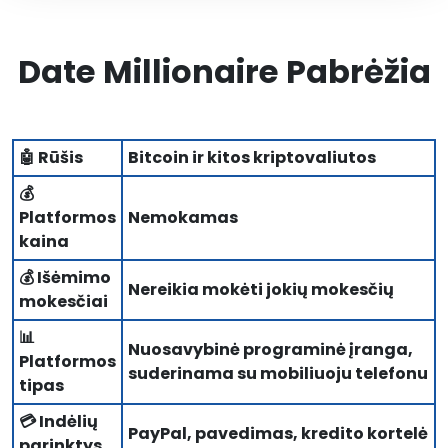
Date Millionaire Pabrėžia
🤖 Rūšis
Bitcoin ir kitos kriptovaliutos
💰
Platformos
Nemokamas
kaina
💰 Išėmimo
Nereikia mokėti jokių mokesčių
mokesčiai
📊
Nuosavybinė programinė įranga,
Platformos
suderinama su mobiliuoju telefonu
tipas
💳 Indėlių
PayPal, pavedimas, kredito kortelė
parinktys