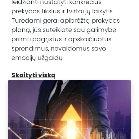
leidžianti nustatyti konkrečius
prekybos tikslus ir tvirtai jų laikytis.
Turėdami gerai apibrėžtą prekybos
planą, jūs suteikiate sau galimybę
priimti pagrįstus ir apskaičiuotus
sprendimus, nevaldomus savo
emocijų užgaidų.
Skaityti viską