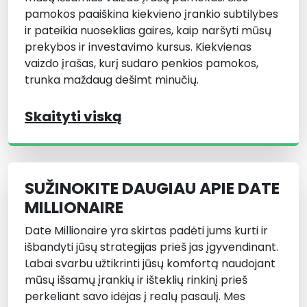
pamokos paaiškina kiekvieno įrankio subtilybes
ir pateikia nuoseklias gaires, kaip naršyti mūsų
prekybos ir investavimo kursus. Kiekvienas
vaizdo įrašas, kurį sudaro penkios pamokos,
trunka maždaug dešimt minučių.
Skaityti viską
SUŽINOKITE DAUGIAU APIE DATE
MILLIONAIRE
Date Millionaire yra skirtas padėti jums kurti ir
išbandyti jūsų strategijas prieš jas įgyvendinant.
Labai svarbu užtikrinti jūsų komfortą naudojant
mūsų išsamų įrankių ir išteklių rinkinį prieš
perkeliant savo idėjas į realų pasaulį. Mes