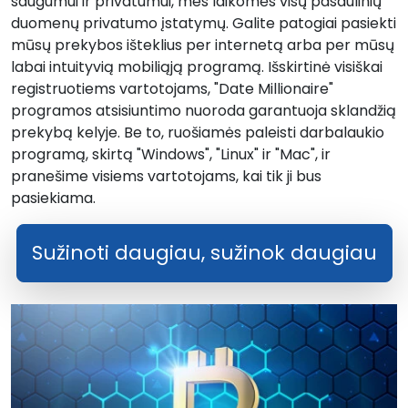
saugumui ir privatumui, mes laikomės visų pasaulinių
duomenų privatumo įstatymų. Galite patogiai pasiekti
mūsų prekybos išteklius per internetą arba per mūsų
labai intuityvią mobiliąją programą. Išskirtinė visiškai
registruotiems vartotojams, "Date Millionaire"
programos atsisiuntimo nuoroda garantuoja sklandžią
prekybą kelyje. Be to, ruošiamės paleisti darbalaukio
programą, skirtą "Windows", "Linux" ir "Mac", ir
pranešime visiems vartotojams, kai tik ji bus
pasiekiama.
Sužinoti daugiau, sužinok daugiau