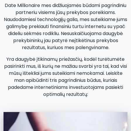
Date Millionaire mes didžiuojamės būdami pagrindiniu
partneriu visiems jūsų prekybos poreikiams.
Naudodamiesi technologijų galia, mes suteikiame jums
galimybę prekiauti finansiniu turtu internetu su ypač
dideliu sėkmės rodikliu. Nesuskaičiuojama daugybė
prekybininkų jau patyrė neįtikėtinus prekybos
rezultatus, kuriuos mes palengviname.
Yra daugybė įtikinamų priežasčių, kodėl turėtumėte
pasirinkti mus, iš kurių ne mažiau svarbi yra tai, kad visi
mūsų ištekliai jums suteikiami nemokamai. Leiskite
man apibūdinti tris pagrindinius būdus, kuriais
padedame internetiniams investuotojams pasiekti
optimalių rezultatų: