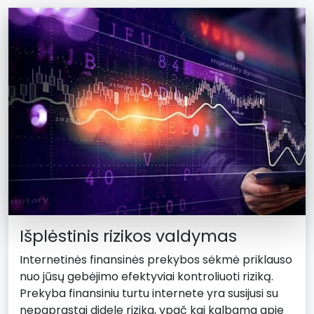
Išplėstinis rizikos valdymas
Internetinės finansinės prekybos sėkmė priklauso
nuo jūsų gebėjimo efektyviai kontroliuoti riziką.
Prekyba finansiniu turtu internete yra susijusi su
nepaprastai didele rizika, ypač kai kalbama apie