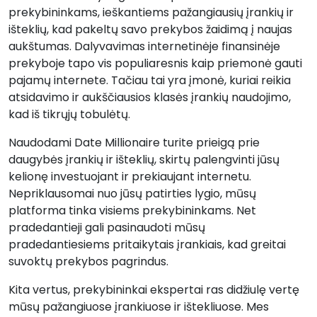
prekybininkams, ieškantiems pažangiausių įrankių ir
išteklių, kad pakeltų savo prekybos žaidimą į naujas
aukštumas. Dalyvavimas internetinėje finansinėje
prekyboje tapo vis populiaresnis kaip priemonė gauti
pajamų internete. Tačiau tai yra įmonė, kuriai reikia
atsidavimo ir aukščiausios klasės įrankių naudojimo,
kad iš tikrųjų tobulėtų.
Naudodami Date Millionaire turite prieigą prie
daugybės įrankių ir išteklių, skirtų palengvinti jūsų
kelionę investuojant ir prekiaujant internetu.
Nepriklausomai nuo jūsų patirties lygio, mūsų
platforma tinka visiems prekybininkams. Net
pradedantieji gali pasinaudoti mūsų
pradedantiesiems pritaikytais įrankiais, kad greitai
suvoktų prekybos pagrindus.
Kita vertus, prekybininkai ekspertai ras didžiulę vertę
mūsų pažangiuose įrankiuose ir ištekliuose. Mes