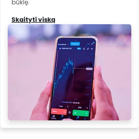
būklę.
Skaityti viską