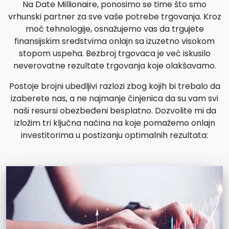
Na Date Millionaire, ponosimo se time što smo
vrhunski partner za sve vaše potrebe trgovanja. Kroz
moć tehnologije, osnažujemo vas da trgujete
finansijskim sredstvima onlajn sa izuzetno visokom
stopom uspeha. Bezbroj trgovaca je već iskusilo
neverovatne rezultate trgovanja koje olakšavamo.
Postoje brojni ubedljivi razlozi zbog kojih bi trebalo da
izaberete nas, a ne najmanje činjenica da su vam svi
naši resursi obezbeđeni besplatno. Dozvolite mi da
izložim tri ključna načina na koje pomažemo onlajn
investitorima u postizanju optimalnih rezultata: