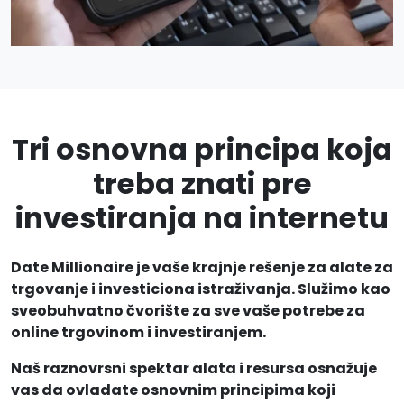
Tri osnovna principa koja
treba znati pre
investiranja na internetu
Date Millionaire je vaše krajnje rešenje za alate za
trgovanje i investiciona istraživanja. Služimo kao
sveobuhvatno čvorište za sve vaše potrebe za
online trgovinom i investiranjem.
Naš raznovrsni spektar alata i resursa osnažuje
vas da ovladate osnovnim principima koji