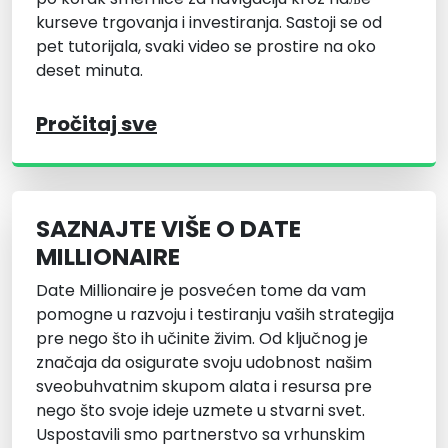
kurseve trgovanja i investiranja. Sastoji se od
pet tutorijala, svaki video se prostire na oko
deset minuta.
Pročitaj sve
SAZNAJTE VIŠE O DATE
MILLIONAIRE
Date Millionaire je posvećen tome da vam
pomogne u razvoju i testiranju vaših strategija
pre nego što ih učinite živim. Od ključnog je
značaja da osigurate svoju udobnost našim
sveobuhvatnim skupom alata i resursa pre
nego što svoje ideje uzmete u stvarni svet.
Uspostavili smo partnerstvo sa vrhunskim