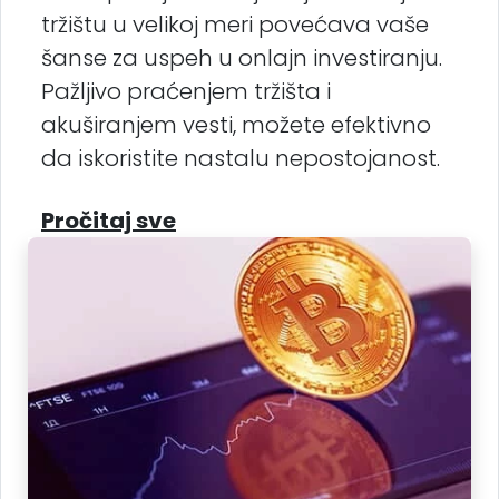
tržištu u velikoj meri povećava vaše
šanse za uspeh u onlajn investiranju.
Pažljivo praćenjem tržišta i
akuširanjem vesti, možete efektivno
da iskoristite nastalu nepostojanost.
Pročitaj sve