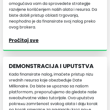
omogućava vam da sprovedete strategije
razvijene korišćenjem naših alata i resursa. Da
biste dobili pristup oblasti trgovanja,
neophodno je da finansirate svoj nalog preko
ovog brokera.
Pročitaj sve
DEMONSTRACIJA I UPUTSTVA
Kada finansirate nalog, imaćete pristup nizu
vrednih resursa koje obezbeđuje Date
Millionaire. Da biste se upoznao sa našom
platformom, preporučujemo da gledate naše
sveobuhvatne video tutorijale. Ova uputstva
pokreжu zamršenost svakog alata i daju korak
po korak smernice za navigaciju kroz naљe