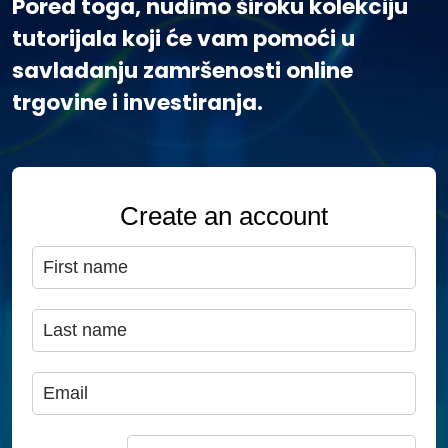
Pored toga, nudimo široku kolekciju
tutorijala koji će vam pomoći u
savladanju zamršenosti online
trgovine i investiranja.