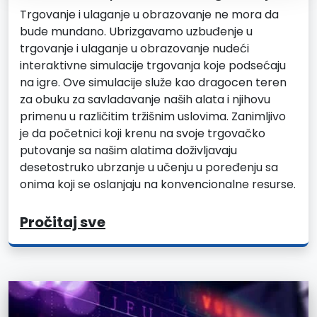
Trgovanje i ulaganje u obrazovanje ne mora da
bude mundano. Ubrizgavamo uzbuđenje u
trgovanje i ulaganje u obrazovanje nudeći
interaktivne simulacije trgovanja koje podsećaju
na igre. Ove simulacije služe kao dragocen teren
za obuku za savladavanje naših alata i njihovu
primenu u različitim tržišnim uslovima. Zanimljivo
je da početnici koji krenu na svoje trgovačko
putovanje sa našim alatima doživljavaju
desetostruko ubrzanje u učenju u poređenju sa
onima koji se oslanjaju na konvencionalne resurse.
Pročitaj sve