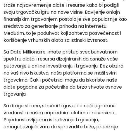
traže najsavremenije alate i resurse kako bi podigli
svoju trgovačku igru na nove visine. Bavljenje onlajn
finansijskim trgovanjem postalo je sve popularnije kao
sredstvo za generisanje prihoda na internetu.
Međutim, to je poduhvat koji zahteva posvećenost i
korišćenje vrhunskih alata za istinski izvrsnost.
Sa Date Millionaire, imate pristup sveobuhvatnom
spektru alata i resursa dizajniranih da osnaže vaše
putovanje u online investiranju i trgovanju. Bez obzira
na vaš nivo iskustva, naša platforma se maši svim
trgovcima. Čak i početnici mogu da iskoriste naše
alate pogodne za početnike da brzo shvate osnove
trgovanja.
Sa druge strane, stručni trgovci će naći ogromnu
vrednost u našim naprednim alatima i resursima.
Pojednostavljujemo istraživanje trgovanja,
omogućavajući vam da sprovodite brže, preciznije