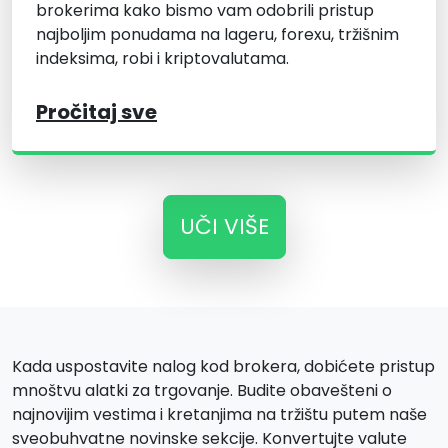
brokerima kako bismo vam odobrili pristup
najboljim ponudama na lageru, forexu, tržišnim
indeksima, robi i kriptovalutama.
Pročitaj sve
UČI VIŠE
Kada uspostavite nalog kod brokera, dobićete pristup
mnoštvu alatki za trgovanje. Budite obavešteni o
najnovijim vestima i kretanjima na tržištu putem naše
sveobuhvatne novinske sekcije. Konvertujte valute