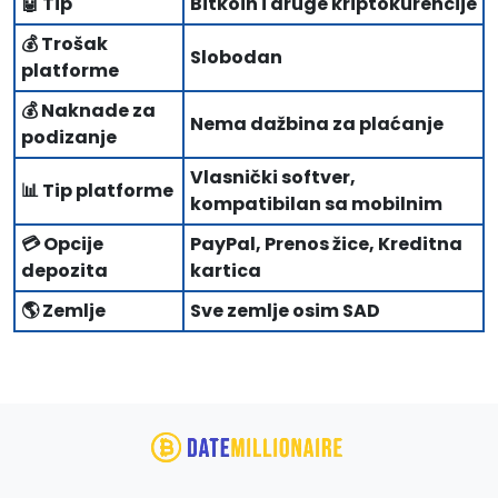
🤖 Tip
Bitkoin i druge kriptokurencije
💰 Trošak
Slobodan
platforme
💰 Naknade za
Nema dažbina za plaćanje
podizanje
Vlasnički softver,
📊 Tip platforme
kompatibilan sa mobilnim
💳 Opcije
PayPal, Prenos žice, Kreditna
depozita
kartica
🌎 Zemlje
Sve zemlje osim SAD