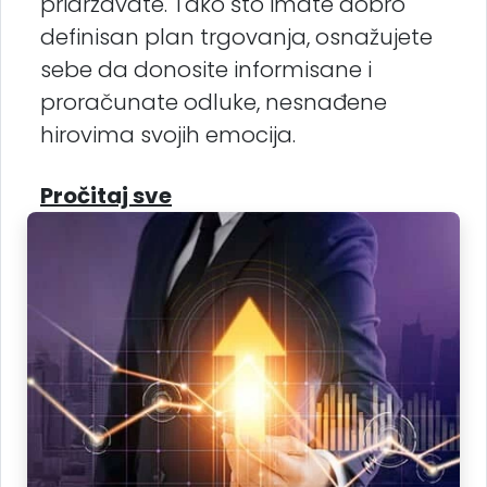
pridržavate. Tako što imate dobro
definisan plan trgovanja, osnažujete
sebe da donosite informisane i
proračunate odluke, nesnađene
hirovima svojih emocija.
Pročitaj sve