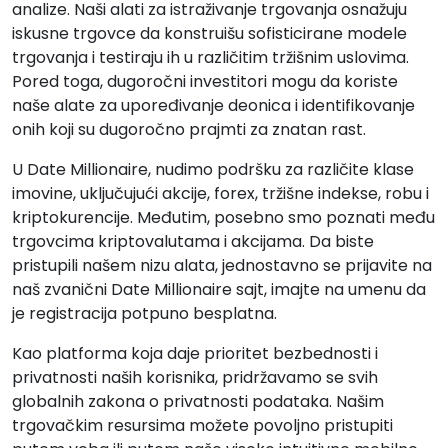
analize. Naši alati za istraživanje trgovanja osnažuju
iskusne trgovce da konstruišu sofisticirane modele
trgovanja i testiraju ih u različitim tržišnim uslovima.
Pored toga, dugoročni investitori mogu da koriste
naše alate za upoređivanje deonica i identifikovanje
onih koji su dugoročno prajmti za znatan rast.
U Date Millionaire, nudimo podršku za različite klase
imovine, uključujući akcije, forex, tržišne indekse, robu i
kriptokurencije. Međutim, posebno smo poznati među
trgovcima kriptovalutama i akcijama. Da biste
pristupili našem nizu alata, jednostavno se prijavite na
naš zvanični Date Millionaire sajt, imajte na umenu da
je registracija potpuno besplatna.
Kao platforma koja daje prioritet bezbednosti i
privatnosti naših korisnika, pridržavamo se svih
globalnih zakona o privatnosti podataka. Našim
trgovačkim resursima možete povoljno pristupiti