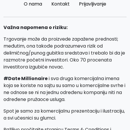
O nama
Kontakt
Prijavljivanje
Važna napomena o riziku:
Trgovanje može da proizvede zapažene prednosti;
međutim, ona takođe podrazumeva rizik od
delimičnog/punog gubitka sredstava i trebalo bi da je
razmotre početni investitori. Oko 70 procenata
investitora izgubiće novac.
#Date Millionaire
i sva druga komercijalna imena
koja se koriste na sajtu su samo u komercijalne svrhe i
ne odnose se ni na jednu određenu kompaniju niti na
određene pružaoce usluga.
Spot je samo za komercijalnu prezentaciju i ilustraciju,
a svi učesnici su glumci.
Pažljivo pročitajte stranicu Terms & Conditions i