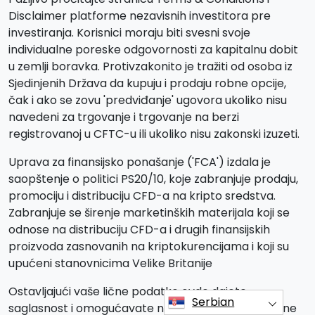
Disclaimer platforme nezavisnih investitora pre
investiranja. Korisnici moraju biti svesni svoje
individualne poreske odgovornosti za kapitalnu dobit
u zemlji boravka. Protivzakonito je tražiti od osoba iz
Sjedinjenih Država da kupuju i prodaju robne opcije,
čak i ako se zovu 'predviđanje' ugovora ukoliko nisu
navedeni za trgovanje i trgovanje na berzi
registrovanoj u CFTC-u ili ukoliko nisu zakonski izuzeti.
Uprava za finansijsko ponašanje ('FCA') izdala je
saopštenje o politici PS20/10, koje zabranjuje prodaju,
promociju i distribuciju CFD-a na kripto sredstva.
Zabranjuje se širenje marketinških materijala koji se
odnose na distribuciju CFD-a i drugih finansijskih
proizvoda zasnovanih na kriptokurencijama i koji su
upućeni stanovnicima Velike Britanije
Ostavljajući vaše lične podatke ovde dajete
Serbian
saglasnost i omogućavate nam da delimo vaše lične