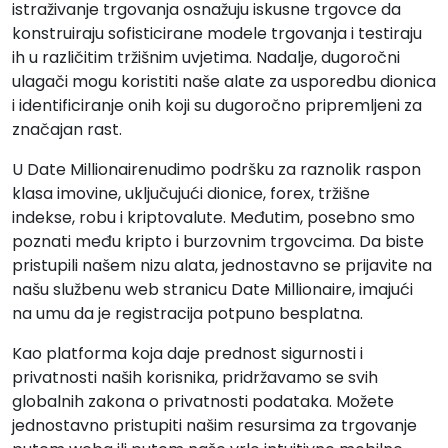
istraživanje trgovanja osnažuju iskusne trgovce da
konstruiraju sofisticirane modele trgovanja i testiraju
ih u različitim tržišnim uvjetima. Nadalje, dugoročni
ulagači mogu koristiti naše alate za usporedbu dionica
i identificiranje onih koji su dugoročno pripremljeni za
značajan rast.
U Date Millionairenudimo podršku za raznolik raspon
klasa imovine, uključujući dionice, forex, tržišne
indekse, robu i kriptovalute. Međutim, posebno smo
poznati među kripto i burzovnim trgovcima. Da biste
pristupili našem nizu alata, jednostavno se prijavite na
našu službenu web stranicu Date Millionaire, imajući
na umu da je registracija potpuno besplatna.
Kao platforma koja daje prednost sigurnosti i
privatnosti naših korisnika, pridržavamo se svih
globalnih zakona o privatnosti podataka. Možete
jednostavno pristupiti našim resursima za trgovanje