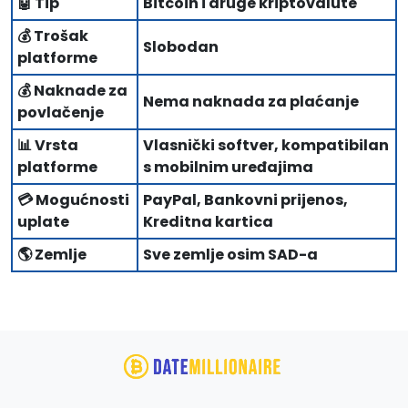
🤖 Tip
Bitcoin i druge kriptovalute
💰 Trošak
Slobodan
platforme
💰 Naknade za
Nema naknada za plaćanje
povlačenje
📊 Vrsta
Vlasnički softver, kompatibilan
platforme
s mobilnim uređajima
💳 Mogućnosti
PayPal, Bankovni prijenos,
uplate
Kreditna kartica
🌎 Zemlje
Sve zemlje osim SAD-a