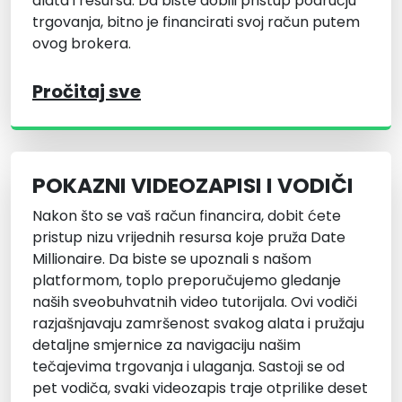
alata i resursa. Da biste dobili pristup području
trgovanja, bitno je financirati svoj račun putem
ovog brokera.
Pročitaj sve
POKAZNI VIDEOZAPISI I VODIČI
Nakon što se vaš račun financira, dobit ćete
pristup nizu vrijednih resursa koje pruža Date
Millionaire. Da biste se upoznali s našom
platformom, toplo preporučujemo gledanje
naših sveobuhvatnih video tutorijala. Ovi vodiči
razjašnjavaju zamršenost svakog alata i pružaju
detaljne smjernice za navigaciju našim
tečajevima trgovanja i ulaganja. Sastoji se od
pet vodiča, svaki videozapis traje otprilike deset