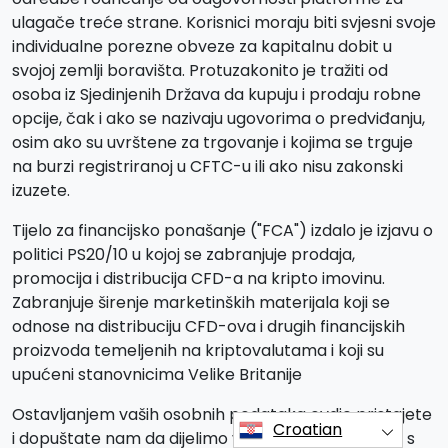
ulagače treće strane. Korisnici moraju biti svjesni svoje
individualne porezne obveze za kapitalnu dobit u
svojoj zemlji boravišta. Protuzakonito je tražiti od
osoba iz Sjedinjenih Država da kupuju i prodaju robne
opcije, čak i ako se nazivaju ugovorima o predviđanju,
osim ako su uvrštene za trgovanje i kojima se trguje
na burzi registriranoj u CFTC-u ili ako nisu zakonski
izuzete.
Tijelo za financijsko ponašanje ("FCA") izdalo je izjavu o
politici PS20/10 u kojoj se zabranjuje prodaja,
promocija i distribucija CFD-a na kripto imovinu.
Zabranjuje širenje marketinških materijala koji se
odnose na distribuciju CFD-ova i drugih financijskih
proizvoda temeljenih na kriptovalutama i koji su
upućeni stanovnicima Velike Britanije
Ostavljanjem vaših osobnih podataka ovdje pristajete
Croatian
i dopuštate nam da dijelimo vaše osobne podatke s