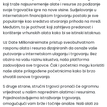
koji traže najsuvremenije alate i resurse za podizanje
svoje trgovačke igre na nove visine. Sudjelovanje u
internetskom financijskom trgovanju postalo je sve
popularnije kao sredstvo stvaranja prihoda na mreži.
Međutim, to je pothvat koji zahtijeva predanost i
korištenje vrhunskih alata kako bi se istinski istaknuo.
Uz Date Millionaireimate pristup sveobuhvatnom
rasponu alata i resursa dizajniranih da osnaže vaše
putovanje u internetskom ulaganju i trgovanju. Bez
obzira na vašu razinu iskustva, naša platforma
zadovoljava sve trgovce. Čak i početnici mogu koristiti
naše alate prilagođene početnicima kako bi brzo
shvatili osnove trgovanja.
S druge strane, stručni trgovci pronaći će ogromnu
vrijednost u našim naprednim alatima i resursima.
Pojednostavljujemo istraživanje trgovanja,
omogućujući vam brže i točnije analize. Naši alati za