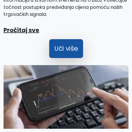
informacija u stvarnom vremenu na tržištu. Povećajte
točnost postupka predviđanja cijena pomoću naših
trgovačkih signala.
Pročitaj sve
Uči više