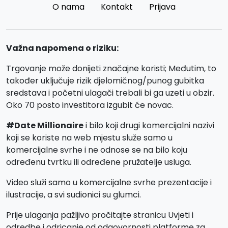
O nama
Kontakt
Prijava
Važna napomena o riziku:
Trgovanje može donijeti značajne koristi; Međutim, to
također uključuje rizik djelomičnog/punog gubitka
sredstava i početni ulagači trebali bi ga uzeti u obzir.
Oko 70 posto investitora izgubit će novac.
#Date Millionaire
i bilo koji drugi komercijalni nazivi
koji se koriste na web mjestu služe samo u
komercijalne svrhe i ne odnose se na bilo koju
određenu tvrtku ili određene pružatelje usluga.
Video služi samo u komercijalne svrhe prezentacije i
ilustracije, a svi sudionici su glumci.
Prije ulaganja pažljivo pročitajte stranicu Uvjeti i
odredbe i odricanje od odgovornosti platforme za