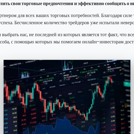
елить свои торговые предпочтения и эффективно сообщить о н
артнером для всех ваших торговых потребностей. Благодаря сил
пеха. Бесчисленное количество трейдеров уже испытали неверо
ыбрать нас, не последней из которых является тот факт, что вс
соба, с помощью которых мы помогаем онлайн-инвесторам дост