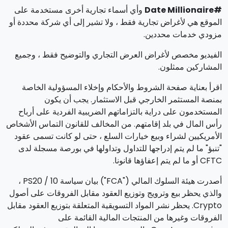
#Date Millionaire
وأي أسماء تجارية أخرى مستخدمة على
الموقع هي لأغراض تجارية فقط ، ولا تشير إلى أي شركة محددة أو
مزودي خدمات محددين.
الفيديو مخصص لأغراض العرض التجاري والتوضيح فقط ، وجميع
المشاركين ممثلون.
اقرأ بعناية صفحة الشروط والأحكام وإخلاء المسؤولية الخاصة
بمنصة المستثمر الخارجي قبل الاستثمار. يجب أن يكون
المستخدمون على دراية بالتزاماتهم الضريبية الفردية على أرباح
رأس المال في بلد إقامتهم. من المخالف للقانون التماس الأشخاص
الأمريكيين لشراء وبيع خيارات السلع ، حتى لو كانت تسمى عقود
"تنبؤ" ما لم يتم إدراجها للتداول وتداولها في بورصة مسجلة لدى
CFTC أو ما لم يتم إعفاؤها قانونا.
أصدرت هيئة السلوك المالي ("FCA") بيان سياسة PS20 / 10 ،
والذي يحظر بيع وترويج وتوزيع العقود مقابل الفروقات على أصول
Crypto. يحظر نشر المواد التسويقية المتعلقة بتوزيع العقود مقابل
الفروقات وغيرها من المنتجات المالية القائمة على