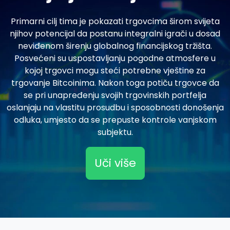
Primarni cilj tima je pokazati trgovcima širom svijeta
njihov potencijal da postanu integralni igrači u dosad
neviđenom širenju globalnog financijskog tržišta.
Posvećeni su uspostavljanju pogodne atmosfere u
kojoj trgovci mogu steći potrebne vještine za
trgovanje Bitcoinima. Nakon toga potiču trgovce da
se pri unapređenju svojih trgovinskih portfelja
oslanjaju na vlastitu prosudbu i sposobnosti donošenja
odluka, umjesto da se prepuste kontrole vanjskom
subjektu.
Uči više