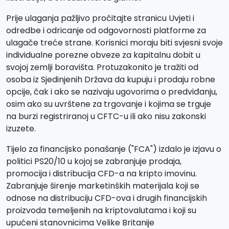
Prije ulaganja pažljivo pročitajte stranicu Uvjeti i
odredbe i odricanje od odgovornosti platforme za
ulagače treće strane. Korisnici moraju biti svjesni svoje
individualne porezne obveze za kapitalnu dobit u
svojoj zemlji boravišta. Protuzakonito je tražiti od
osoba iz Sjedinjenih Država da kupuju i prodaju robne
opcije, čak i ako se nazivaju ugovorima o predviđanju,
osim ako su uvrštene za trgovanje i kojima se trguje
na burzi registriranoj u CFTC-u ili ako nisu zakonski
izuzete.
Tijelo za financijsko ponašanje ("FCA") izdalo je izjavu o
politici PS20/10 u kojoj se zabranjuje prodaja,
promocija i distribucija CFD-a na kripto imovinu.
Zabranjuje širenje marketinških materijala koji se
odnose na distribuciju CFD-ova i drugih financijskih
proizvoda temeljenih na kriptovalutama i koji su
upućeni stanovnicima Velike Britanije