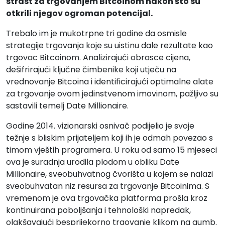
strast za trgovanjem Bitcoinom nakon što su
otkrili njegov ogroman potencijal.
Trebalo im je mukotrpne tri godine da osmisle
strategije trgovanja koje su uistinu dale rezultate kao
trgovac Bitcoinom. Analizirajući obrasce cijena,
dešifrirajući ključne čimbenike koji utječu na
vrednovanje Bitcoina i identificirajući optimalne alate
za trgovanje ovom jedinstvenom imovinom, pažljivo su
sastavili temelj Date Millionaire.
Godine 2014. vizionarski osnivač podijelio je svoje
težnje s bliskim prijateljem koji ih je odmah povezao s
timom vještih programera. U roku od samo 15 mjeseci
ova je suradnja urodila plodom u obliku Date
Millionaire, sveobuhvatnog čvorišta u kojem se nalazi
sveobuhvatan niz resursa za trgovanje Bitcoinima. S
vremenom je ova trgovačka platforma prošla kroz
kontinuirana poboljšanja i tehnološki napredak,
olakšavajući besprijekorno trgovanje klikom na gumb.