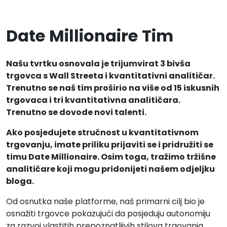
Date Millionaire Tim
Našu tvrtku osnovala je trijumvirat 3 bivša
trgovca s Wall Streeta i kvantitativni analitičar.
Trenutno se naš tim proširio na više od 15 iskusnih
trgovaca i tri kvantitativna analitičara.
Trenutno se dovode novi talenti.
Ako posjedujete stručnost u kvantitativnom
trgovanju, imate priliku prijaviti se i pridružiti se
timu Date Millionaire. Osim toga, tražimo tržišne
analitičare koji mogu pridonijeti našem odjeljku
bloga.
Od osnutka naše platforme, naš primarni cilj bio je
osnažiti trgovce pokazujući da posjeduju autonomiju
za razvoj vlastitih prepoznatljivih stilova trgovanja,