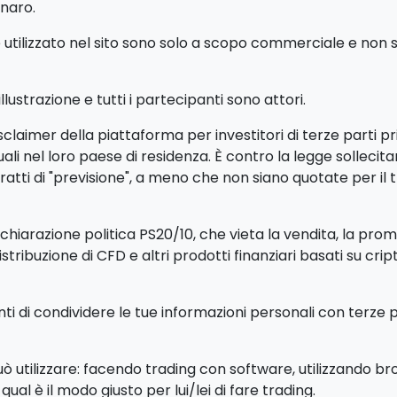
enaro.
ilizzato nel sito sono solo a scopo commerciale e non si r
ustrazione e tutti i partecipanti sono attori.
claimer della piattaforma per investitori di terze parti p
iduali nel loro paese di residenza. È contro la legge sollec
tti di "previsione", a meno che non siano quotate per il 
iarazione politica PS20/10, che vieta la vendita, la promoz
distribuzione di CFD e altri prodotti finanziari basati su cri
enti di condividere le tue informazioni personali con terze 
può utilizzare: facendo trading con software, utilizzando b
ual è il modo giusto per lui/lei di fare trading.