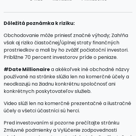
Dôležitá poznámka k riziku:
Obchodovanie môže priniesť značné výhody; Zahŕňa
však aj riziko čiastočnej/úplnej straty finančných
prostriedkov a mali by ho zvážiť počiatoční investori.
Približne 70 percent investorov príde o peniaze.
#Date Millionaire
a akékoľvek iné obchodné názvy
používané na stránke slúžia len na komerčné účely a
neodkazujú na žiadnu konkrétnu spoločnosť ani
konkrétnych poskytovateľov služieb.
Video slúži len na komerčné prezentačné a ilustračné
účely a všetci účastníci sú herci.
Pred investovaním si pozorne prečítajte stránku
Zmluvné podmienky a Vylúčenie zodpovednosti