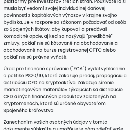
platformy pre investorov tretích strán. Používatelia si
musia byť vedomí svojej individuálnej daňovej
povinnosti z kapitálových výnosov v krajine svojho
bydliska. Je v rozpore so zákonom požadovať od osôb
zo Spojených štátov, aby kupovali a predávali
komoditné opcie, aj keď sa nazývajú "predikčné"
zmluvy, pokiaľ nie sú kótované na obchodovanie a
obchodované na burze registrovanej CFTC alebo
pokiaľ nie sú právne vyňaté.
Úrad pre finančné správanie ("FCA") vydal vyhlásenie
o politike PS20/10, ktoré zakazuje predaj, propagáciu a
distribúciu CFD na kryptoaktíva. Zakazuje šírenie
marketingových materiálov týkajúcich sa distribúcie
CFD a iných finančných produktov založených na
kryptomenách, ktoré sú určené obyvateľom
Spojeného kráľovstva
Zanechaním vašich osobných údajov v tomto
dokumente súhlasíte a umožňujete nám zdieľať vaše