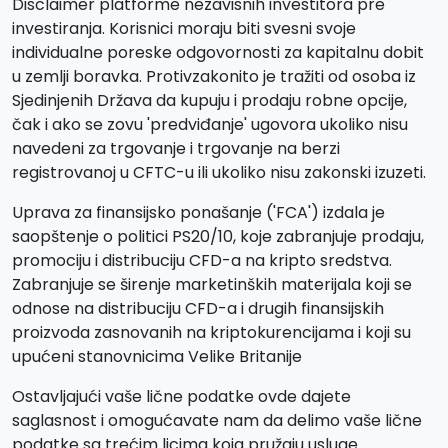
Disclaimer platforme nezavisnih investitora pre
investiranja. Korisnici moraju biti svesni svoje
individualne poreske odgovornosti za kapitalnu dobit
u zemlji boravka. Protivzakonito je tražiti od osoba iz
Sjedinjenih Država da kupuju i prodaju robne opcije,
čak i ako se zovu 'predviđanje' ugovora ukoliko nisu
navedeni za trgovanje i trgovanje na berzi
registrovanoj u CFTC-u ili ukoliko nisu zakonski izuzeti.
Uprava za finansijsko ponašanje ('FCA') izdala je
saopštenje o politici PS20/10, koje zabranjuje prodaju,
promociju i distribuciju CFD-a na kripto sredstva.
Zabranjuje se širenje marketinških materijala koji se
odnose na distribuciju CFD-a i drugih finansijskih
proizvoda zasnovanih na kriptokurencijama i koji su
upućeni stanovnicima Velike Britanije
Ostavljajući vaše lične podatke ovde dajete
saglasnost i omogućavate nam da delimo vaše lične
podatke sa trećim licima koja pružaju usluge