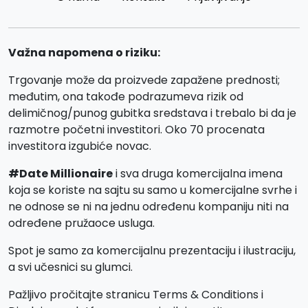
Važna napomena o riziku:
Trgovanje može da proizvede zapažene prednosti;
međutim, ona takođe podrazumeva rizik od
delimičnog/punog gubitka sredstava i trebalo bi da je
razmotre početni investitori. Oko 70 procenata
investitora izgubiće novac.
#Date Millionaire
i sva druga komercijalna imena
koja se koriste na sajtu su samo u komercijalne svrhe i
ne odnose se ni na jednu određenu kompaniju niti na
određene pružaoce usluga.
Spot je samo za komercijalnu prezentaciju i ilustraciju,
a svi učesnici su glumci.
Pažljivo pročitajte stranicu Terms & Conditions i